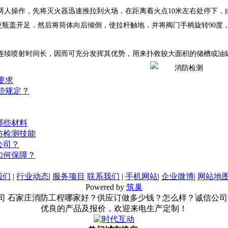
两人操作，先将灭火器迅速推拉到火场，在距离着火点10米左右处停下．
使瓶盖开足．然后将筒体向后倾倒，使拉杆触地．并将阀门手柄旋转90度
连续喷射时间长，因而可充分发挥其优势，用来扑救较大面积的储槽或油
要求
些规定？
哪些材料
防检测技能
公司？
如何保障？
我们
|
行业动态
|
服务项目
联系我们
|
手机网站
|
企业微博
|
网站地
Powered by
筑巢
防检测有限公司 石家庄消防工程哪家好？供应订做多少钱？怎么样？
优良的产品及报价，欢迎来电生产定制！