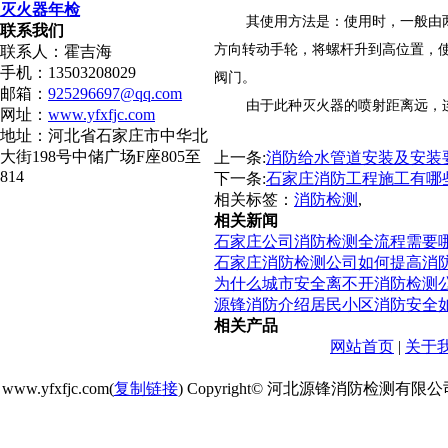
灭火器年检
其使用方法是：使用时，一般由
联系我们
方向转动手轮，将螺杆升到高位置，
联系人：霍吉海
手机：13503208029
阀门。
邮箱：
925296697@qq.com
由于此种灭火器的喷射距离远，
网址：
www.yfxfjc.com
地址：河北省石家庄市中华北
大街198号中储广场F座805至
上一条:
消防给水管道安装及安装
814
下一条:
石家庄消防工程施工有哪
相关标签：
消防检测
,
相关新闻
石家庄公司消防检测全流程需要
石家庄消防检测公司如何提高消
为什么城市安全离不开消防检测
源锋消防介绍居民小区消防安全
相关产品
网站首页
|
关于
www.yfxfjc.com(
复制链接
) Copyright© 河北源锋消