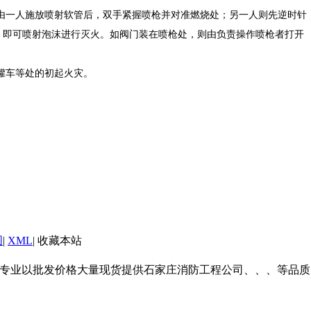
由一人施放喷射软管后，双手紧握喷枪并对准燃烧处；另一人则先逆时针
，即可喷射泡沫进行灭火。如阀门装在喷枪处，则由负责操作喷枪者打开
罐车等处的初起火灾。
图
|
XML
|
收藏本站
诚信公司专业以批发价格大量现货提供石家庄消防工程公司、、、等品质