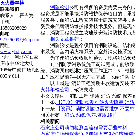
灭火器年检
消防检测
公司有很多的资质需要去办的
联系我们
程资质是不能承接消防维护保养项目的，承
联系人：霍吉海
服务类，而消防工程安装属于建筑安装类，
手机：
资质来代替消防维护保养技术服务。但是现
13503208029
程，消防工程资质主攻建筑安装消防技术服
邮箱：
相关文章推荐：
925296697@qq.com
网址：
消防验收是整个项目的消防设施、结构
www.yfxfjc.com
淋系统、室内消火栓系统、室外消火栓系统
地址：河北省石家
为了使消防验收顺利通过，现将消防验
庄市中华北大街
1、消防喷淋系统施工调试完成，能够联
198号中储广场F座
统、消防泵房喷淋加压泵工作正常；5、根
805至814
工作应在提前7—10天左右完成，以给消防
以上就是“消防工程资质主攻建筑安装 
火器年检公司
，敬请关注！
本文关键词：
消防工程 资质 消防 系统 保养
上一条:
【汇总】消防检测杜绝火灾隐患 消
下一条:
【资讯】消防设施也需要维护 不要
相关标签：
消防
,
系统
,
保养
,
资质
,
维护
,
相关新闻
石家庄公司消防检测全流程需要哪些材料
石家庄消防维保告诉您遇到火灾 我们该如何