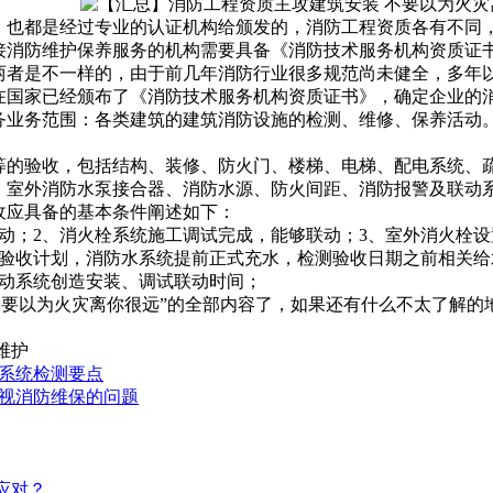
，也都是经过专业的认证机构给颁发的，消防工程资质各有不同
接消防维护保养服务的机构需要具备《消防技术服务机构资质证
两者是不一样的，由于前几年消防行业很多规范尚未健全，多年
在国家已经颁布了《消防技术服务机构资质证书》，确定企业的
务业务范围：各类建筑的建筑消防设施的检测、维修、保养活动
等的验收，包括结构、装修、防火门、楼梯、电梯、配电系统、
、室外消防水泵接合器、消防水源、防火间距、消防报警及联动
收应具备的基本条件阐述如下：
动；2、消火栓系统施工调试完成，能够联动；3、室外消火栓
据验收计划，消防水系统提前正式充水，检测验收日期之前相关
联动系统创造安装、调试联动时间；
不要以为火灾离你很远”的全部内容了，如果还有什么不太了解
 维护
防系统检测要点
忽视消防维保的问题
应对？